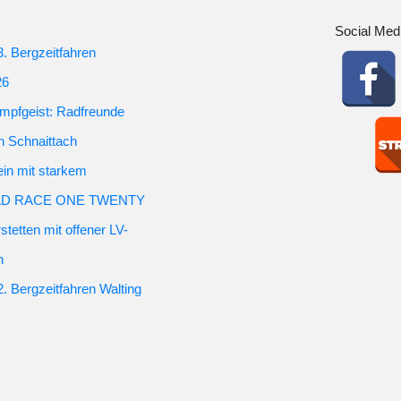
Social Med
3. Bergzeitfahren
26
mpfgeist: Radfreunde
in Schnaittach
ein mit starkem
m RAD RACE ONE TWENTY
stetten mit offener LV-
n
2. Bergzeitfahren Walting