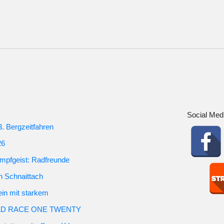
Social Med
3. Bergzeitfahren
26
mpfgeist: Radfreunde
in Schnaittach
ein mit starkem
m RAD RACE ONE TWENTY